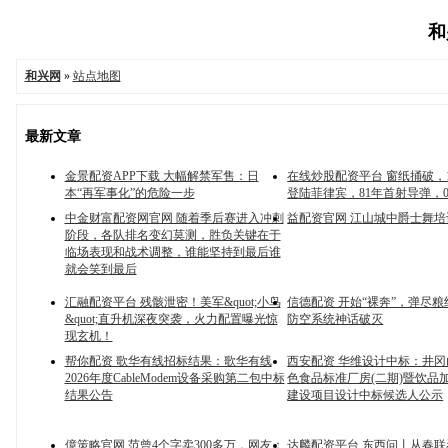
和
和兴网
»
站点地图
最新文章
金景配资APP下载 大幅解禁军售：日
在线炒股配资平台 窗纸捅破，1
本“再军事化”的危险一步
登陆菲律宾，81年首射导弹，0
中金财富配资网官网 随着季后赛进入冲刺
益配资官网 江山城中爵士舞
阶段，各队排名变幻莫测，胜负关键在于
临场表现和战术调整，谁能坚持到最后谁
就会笑到最后
汇融配资平台 残骸泄密！美军&quot;小鸟
信德配资 开始“裸奔”，弹尽
&quot;直升机深夜突袭，火力配置曝光惊
防空系统神话破灭
现玄机！
帮你配资 歌华有线招标结果：歌华有线
西安配资 华维设计中标：井
2026年度CableModem设备采购第二包中标
色食品标准厂房(二期)暨饮品
结果公告
建设项目设计中标候选人公示
億策略官网 范曾4个字卖300多万，网友：
达麟配资平台 东西问丨从春联