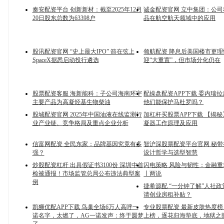
秦安配资平台 创新新材：截至2025年12月
诚金配资官网 立中集团：公
20日股东总数为63398户
品在航空航天领域中的应用
股讯配资官网 “史上最大IPO” 箭在弦上
领航配资 降息后美国楼市更理性
SpaceX据悉启动投行遴选
迎“大重置”，但市场分化仍在
股票配资客服 海新能科：子公司海南环宇
配操盘配资APP下载 委内瑞
主要产品为高凝烃基生物柴油
他们能保护马杜罗吗？
股城配资官网 2025年中国油液在线监测行
加杠杆买股票APP下载 【揭
业产业链、竞争格局及重点企业分析
凝器工作原理及应用
信富网配资 全民东家：品牌基因究竟有多
智沪深股票配资平台官网 秘
强？
设计哲学与选型智慧
炒股配资杠杆 出具假证书3100份 深圳中首
闪电策略 风险与韧性：金融
检被通报！市场监管总局公布违法典型案
丨两说
例
捷希源配 “一分钟了解”人社
请创业房租补贴？
凯狮优配APP下载 鸟巢全场6万人高呼一
专业股票配资 最新皮肤热度
诺名字，太燃了，AG一诺发声：终于圆梦
上榜，逐花归海垫底，地狱之