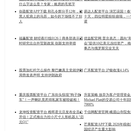
什么字这么贵？专家：账房的毛笔字
创盈配资APP下载 和孔令辉分手12年，被
易达人配资平台 演艺误国！
黑人驼肩上的马苏，如今的下场怪不了别
十天，四位明星纷纷崩塌，一
人
谬
福赢配资 财经夜行线0126丨商务部表示适
优益配官网 普京表态：愿向“
时研究出台外贸新政策 创新支持举措
会”提供10亿美元冻结资产，
事态与俄罗斯完全无关
股票加杠杆怎么操作 黎巴嫩真主党就伊朗
广禾配资平台 沪银收涨4.14%
局势发表声明 支持伊朗政府
重庆股票配资平台 广东街头惊现“狗子拆
升富策略 放弃为客户管理资金
车”！一声喇叭竟惹得私家车被咬破相！
Michael Platt的交易公司十
7900%
龙坤投资配资平台 稚晖君元旦发布全员公
千信网配资官网 峨眉山寺院
开信！正式推出力控小尺寸人形机器人“启
元Q1”
芒果配资APP下载 2026年税
国经济产生重大影响