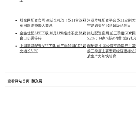
了
股窜网配资官网 生活全托管！双11首选冠
河源华锋配资平台 双11定制
军同款统帅懒人套系
宁易购美的启动超级品牌日
金鑫优配APP下载 10月LPR维持不变 降息
尚红配资官网 前三季度GDP
窗口仍需等待
5.2%；14家“强制消费”旅行
中国期货配资APP下载 前三季我国GDP同
配配查 中国经济平稳运行主
比增长5.2%
前三季度主要宏观经济指标总
质生产力加快培育
查看网站首页:
和兴网